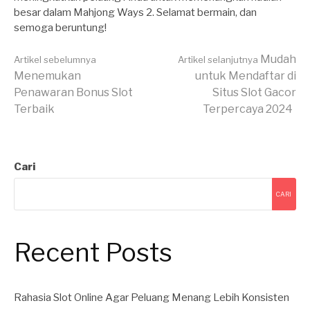
besar dalam Mahjong Ways 2. Selamat bermain, dan
semoga beruntung!
Lanjut
Mudah
Artikel sebelumnya
Artikel selanjutnya
Menemukan
untuk Mendaftar di
Penawaran Bonus Slot
Situs Slot Gacor
Membaca
Terbaik
Terpercaya 2024
Cari
CARI
Recent Posts
Rahasia Slot Online Agar Peluang Menang Lebih Konsisten