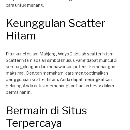
cara untuk menang.
Keunggulan Scatter
Hitam
Fitur kunci dalam Mahjong Ways 2 adalah scatter hitam.
Scatter hitam adalah simbol khusus yang dapat muncul di
semua gulungan dan menawarkan potensi kemenangan
maksimal. Dengan memahami cara mengoptimalkan
penggunaan scatter hitam, Anda dapat meningkatkan
peluang Anda untuk memenangkan hadiah besar dalam
permainan ini.
Bermain di Situs
Terpercaya