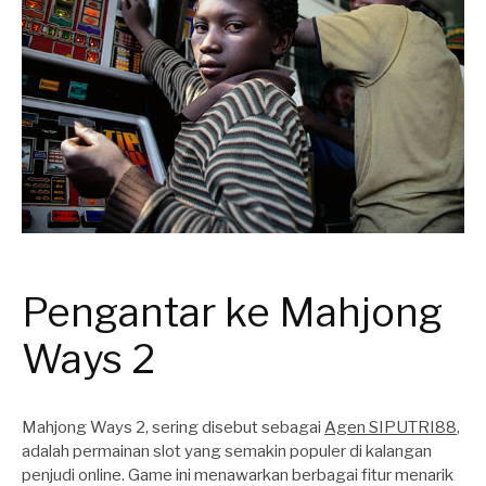
Pengantar ke Mahjong
Ways 2
Mahjong Ways 2, sering disebut sebagai
Agen SIPUTRI88
,
adalah permainan slot yang semakin populer di kalangan
penjudi online. Game ini menawarkan berbagai fitur menarik