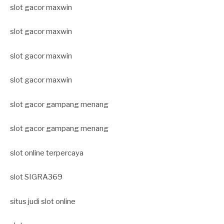
slot gacor maxwin
slot gacor maxwin
slot gacor maxwin
slot gacor maxwin
slot gacor gampang menang
slot gacor gampang menang
slot online terpercaya
slot SIGRA369
situs judi slot online