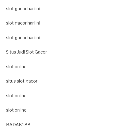
slot gacor hari ini
slot gacor hari ini
slot gacor hari ini
Situs Judi Slot Gacor
slot online
situs slot gacor
slot online
slot online
BADAK188