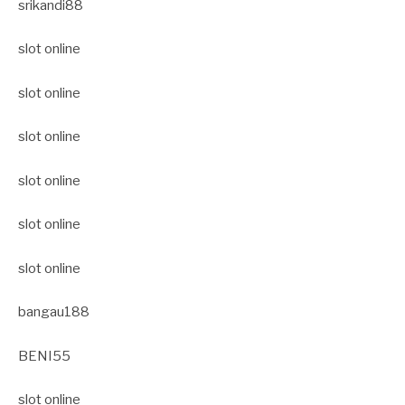
srikandi88
slot online
slot online
slot online
slot online
slot online
slot online
bangau188
BENI55
slot online