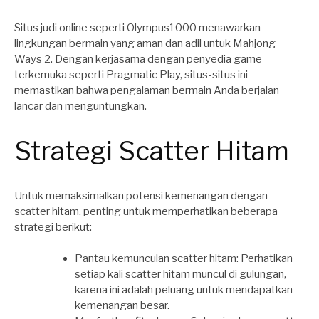
Situs judi online seperti Olympus1000 menawarkan
lingkungan bermain yang aman dan adil untuk Mahjong
Ways 2. Dengan kerjasama dengan penyedia game
terkemuka seperti Pragmatic Play, situs-situs ini
memastikan bahwa pengalaman bermain Anda berjalan
lancar dan menguntungkan.
Strategi Scatter Hitam
Untuk memaksimalkan potensi kemenangan dengan
scatter hitam, penting untuk memperhatikan beberapa
strategi berikut:
Pantau kemunculan scatter hitam: Perhatikan
setiap kali scatter hitam muncul di gulungan,
karena ini adalah peluang untuk mendapatkan
kemenangan besar.