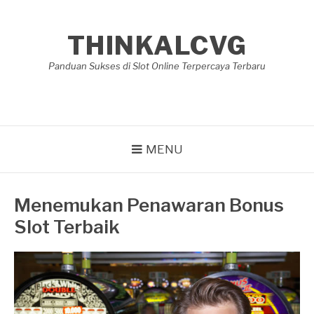
Lompat
ke
THINKALCVG
konten
Panduan Sukses di Slot Online Terpercaya Terbaru
MENU
Menemukan Penawaran Bonus
Slot Terbaik