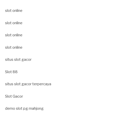
slot online
slot online
slot online
slot online
situs slot gacor
Slot 88
situs slot gacor terpercaya
Slot Gacor
demo slot pg mahjong