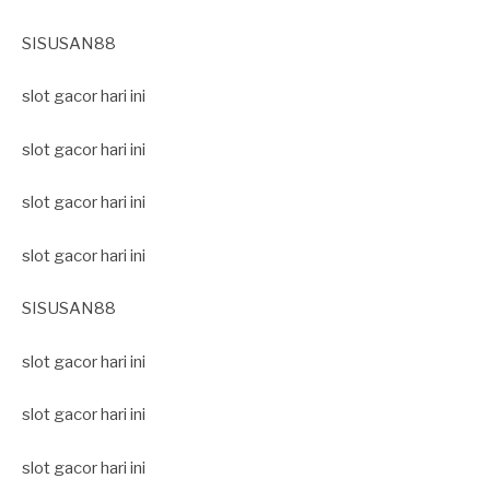
SISUSAN88
slot gacor hari ini
slot gacor hari ini
slot gacor hari ini
slot gacor hari ini
SISUSAN88
slot gacor hari ini
slot gacor hari ini
slot gacor hari ini