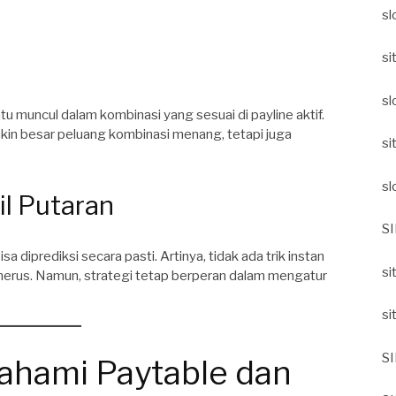
s
si
sl
u muncul dalam kombinasi yang sesuai di payline aktif.
kin besar peluang kombinasi menang, tetapi juga
si
sl
l Putaran
S
 diprediksi secara pasti. Artinya, tidak ada trik instan
si
rus. Namun, strategi tetap berperan dalam mengatur
si
S
hami Paytable dan