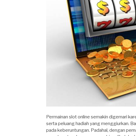
Permainan slot online semakin digemari karen
serta peluang hadiah yang menggiurkan. B
pada keberuntungan. Padahal, dengan pem