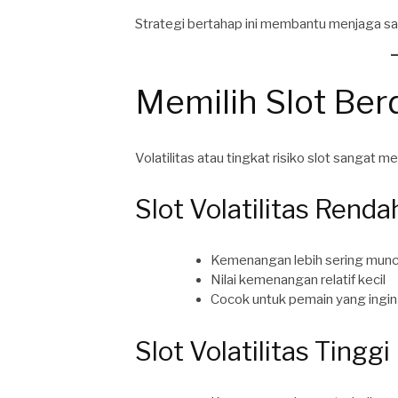
Strategi bertahap ini membantu menjaga sal
Memilih Slot Berd
Volatilitas atau tingkat risiko slot sangat
Slot Volatilitas Renda
Kemenangan lebih sering munc
Nilai kemenangan relatif kecil
Cocok untuk pemain yang ingin
Slot Volatilitas Tinggi