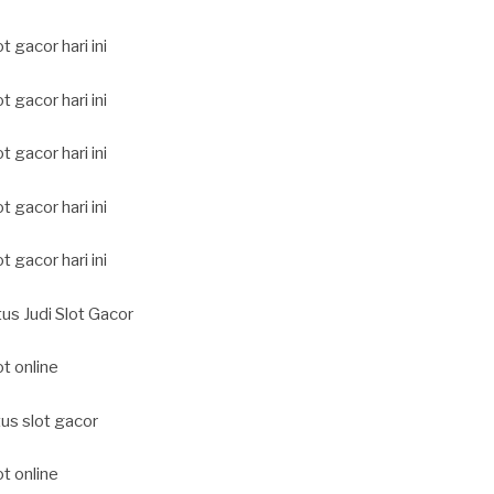
ot gacor hari ini
ot gacor hari ini
ot gacor hari ini
ot gacor hari ini
ot gacor hari ini
tus Judi Slot Gacor
ot online
tus slot gacor
ot online