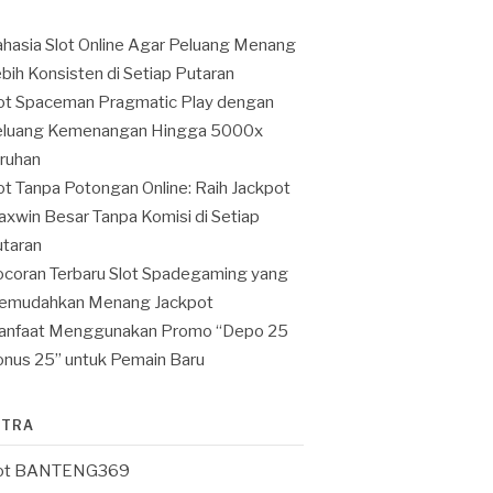
hasia Slot Online Agar Peluang Menang
bih Konsisten di Setiap Putaran
ot Spaceman Pragmatic Play dengan
eluang Kemenangan Hingga 5000x
ruhan
ot Tanpa Potongan Online: Raih Jackpot
xwin Besar Tanpa Komisi di Setiap
taran
coran Terbaru Slot Spadegaming yang
emudahkan Menang Jackpot
anfaat Menggunakan Promo “Depo 25
nus 25” untuk Pemain Baru
ITRA
lot BANTENG369