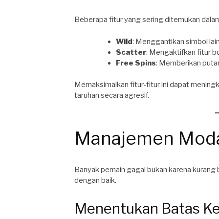
Beberapa fitur yang sering ditemukan dalam 
Wild
: Menggantikan simbol lai
Scatter
: Mengaktifkan fitur b
Free Spins
: Memberikan puta
Memaksimalkan fitur-fitur ini dapat meni
taruhan secara agresif.
Manajemen Modal
Banyak pemain gagal bukan karena kurang b
dengan baik.
Menentukan Batas Ke