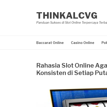
Lompat
ke
THINKALCVG
konten
Panduan Sukses di Slot Online Terpercaya Terb
Baccarat Online
Casino Online
Pok
Rahasia Slot Online Ag
Konsisten di Setiap Put