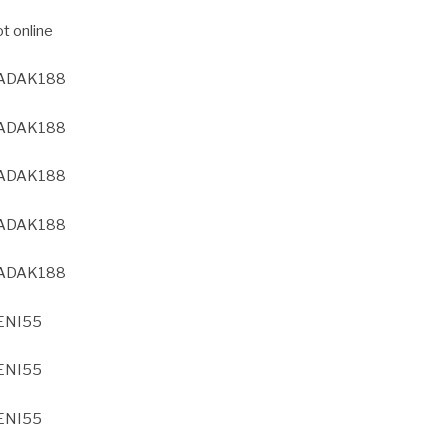
ot online
ADAK188
ADAK188
ADAK188
ADAK188
ADAK188
ENI55
ENI55
ENI55