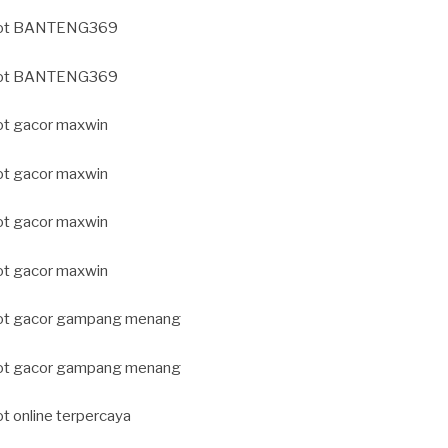
lot BANTENG369
lot BANTENG369
ot gacor maxwin
ot gacor maxwin
ot gacor maxwin
ot gacor maxwin
ot gacor gampang menang
ot gacor gampang menang
ot online terpercaya