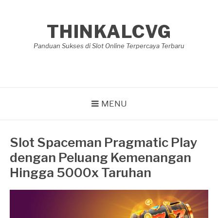
Lompat
ke
THINKALCVG
konten
Panduan Sukses di Slot Online Terpercaya Terbaru
MENU
Slot Spaceman Pragmatic Play
dengan Peluang Kemenangan
Hingga 5000x Taruhan