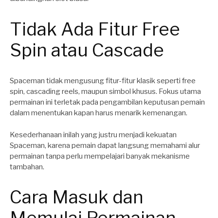
Tidak Ada Fitur Free
Spin atau Cascade
Spaceman tidak mengusung fitur-fitur klasik seperti free
spin, cascading reels, maupun simbol khusus. Fokus utama
permainan ini terletak pada pengambilan keputusan pemain
dalam menentukan kapan harus menarik kemenangan.
Kesederhanaan inilah yang justru menjadi kekuatan
Spaceman, karena pemain dapat langsung memahami alur
permainan tanpa perlu mempelajari banyak mekanisme
tambahan.
Cara Masuk dan
Memulai Permainan