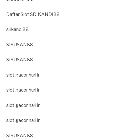
Daftar Slot SRIKANDI88
srikandi88
SISUSAN88
SISUSAN88
slot gacor hari ini
slot gacor hari ini
slot gacor hari ini
slot gacor hari ini
SISUSAN88