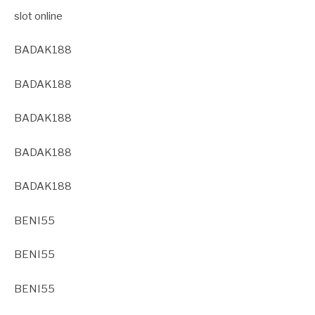
slot online
BADAK188
BADAK188
BADAK188
BADAK188
BADAK188
BENI55
BENI55
BENI55