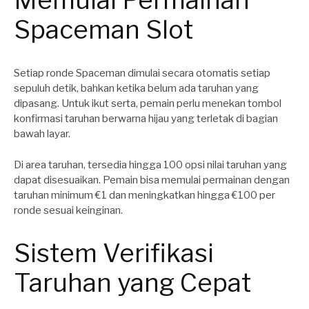
Spaceman Slot
Setiap ronde Spaceman dimulai secara otomatis setiap
sepuluh detik, bahkan ketika belum ada taruhan yang
dipasang. Untuk ikut serta, pemain perlu menekan tombol
konfirmasi taruhan berwarna hijau yang terletak di bagian
bawah layar.
Di area taruhan, tersedia hingga 100 opsi nilai taruhan yang
dapat disesuaikan. Pemain bisa memulai permainan dengan
taruhan minimum €1 dan meningkatkan hingga €100 per
ronde sesuai keinginan.
Sistem Verifikasi
Taruhan yang Cepat