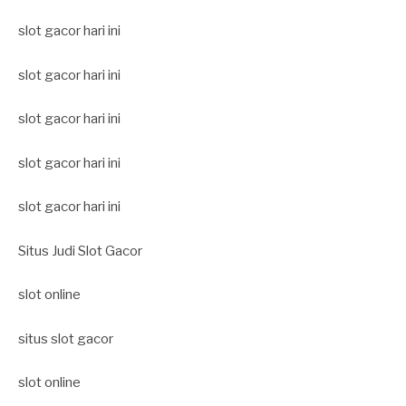
slot gacor hari ini
slot gacor hari ini
slot gacor hari ini
slot gacor hari ini
slot gacor hari ini
Situs Judi Slot Gacor
slot online
situs slot gacor
slot online