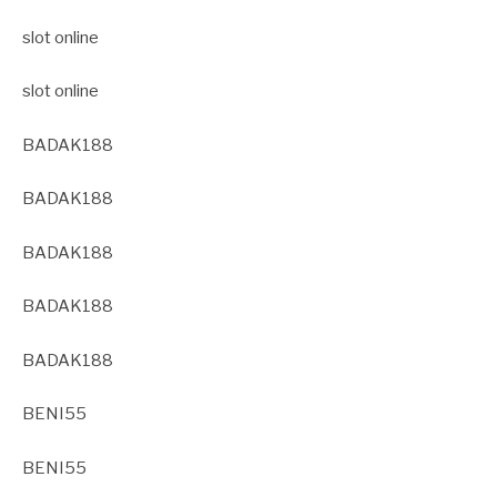
slot online
slot online
BADAK188
BADAK188
BADAK188
BADAK188
BADAK188
BENI55
BENI55