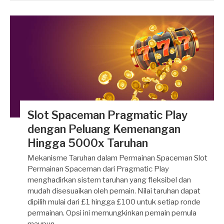
Slot Spaceman Pragmatic Play
dengan Peluang Kemenangan
Hingga 5000x Taruhan
Mekanisme Taruhan dalam Permainan Spaceman Slot
Permainan Spaceman dari Pragmatic Play
menghadirkan sistem taruhan yang fleksibel dan
mudah disesuaikan oleh pemain. Nilai taruhan dapat
dipilih mulai dari £1 hingga £100 untuk setiap ronde
permainan. Opsi ini memungkinkan pemain pemula