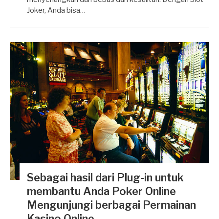
Joker, Anda bisa…
Sebagai hasil dari Plug-in untuk
membantu Anda Poker Online
Mengunjungi berbagai Permainan
Kasino Online