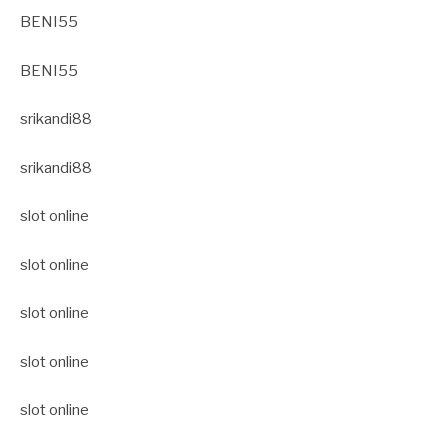
BENI55
BENI55
srikandi88
srikandi88
slot online
slot online
slot online
slot online
slot online