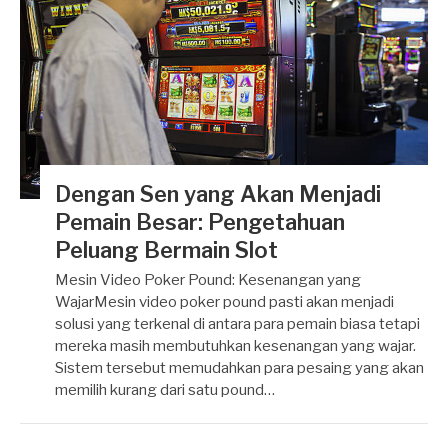
Dengan Sen yang Akan Menjadi
Pemain Besar: Pengetahuan
Peluang Bermain Slot
Mesin Video Poker Pound: Kesenangan yang
WajarMesin video poker pound pasti akan menjadi
solusi yang terkenal di antara para pemain biasa tetapi
mereka masih membutuhkan kesenangan yang wajar.
Sistem tersebut memudahkan para pesaing yang akan
memilih kurang dari satu pound…