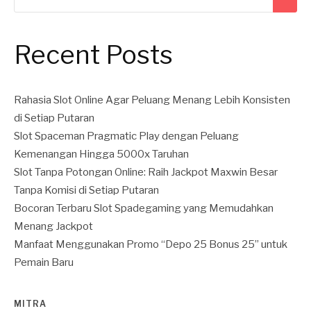
Recent Posts
Rahasia Slot Online Agar Peluang Menang Lebih Konsisten
di Setiap Putaran
Slot Spaceman Pragmatic Play dengan Peluang
Kemenangan Hingga 5000x Taruhan
Slot Tanpa Potongan Online: Raih Jackpot Maxwin Besar
Tanpa Komisi di Setiap Putaran
Bocoran Terbaru Slot Spadegaming yang Memudahkan
Menang Jackpot
Manfaat Menggunakan Promo “Depo 25 Bonus 25” untuk
Pemain Baru
MITRA