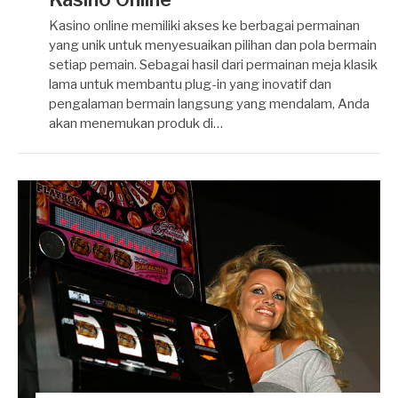
Kasino online memiliki akses ke berbagai permainan
yang unik untuk menyesuaikan pilihan dan pola bermain
setiap pemain. Sebagai hasil dari permainan meja klasik
lama untuk membantu plug-in yang inovatif dan
pengalaman bermain langsung yang mendalam, Anda
akan menemukan produk di…