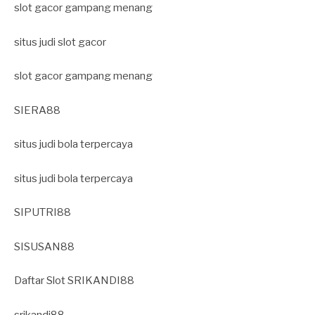
slot gacor gampang menang
situs judi slot gacor
slot gacor gampang menang
SIERA88
situs judi bola terpercaya
situs judi bola terpercaya
SIPUTRI88
SISUSAN88
Daftar Slot SRIKANDI88
srikandi88