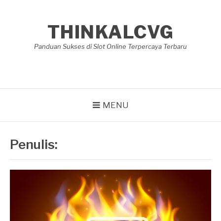
Lompat
ke
THINKALCVG
konten
Panduan Sukses di Slot Online Terpercaya Terbaru
MENU
Penulis: