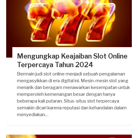
Mengungkap Keajaiban Slot Online
Terpercaya Tahun 2024
Bermain judi slot online menjadi sebuah pengalaman
mengasyikkan di era digital ini. Mesin-mesin slot yang
menarik dan beragam menawarkan kesempatan untuk
memperoleh kemenangan besar dengan hanya
beberapa kali putaran. Situs-situs slot terpercaya
semakin dicari karena reputasi dan kehandalan dalam
menyediakan…