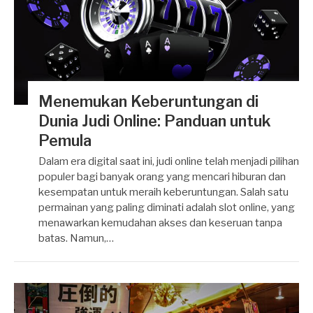
Menemukan Keberuntungan di
Dunia Judi Online: Panduan untuk
Pemula
Dalam era digital saat ini, judi online telah menjadi pilihan
populer bagi banyak orang yang mencari hiburan dan
kesempatan untuk meraih keberuntungan. Salah satu
permainan yang paling diminati adalah slot online, yang
menawarkan kemudahan akses dan keseruan tanpa
batas. Namun,…