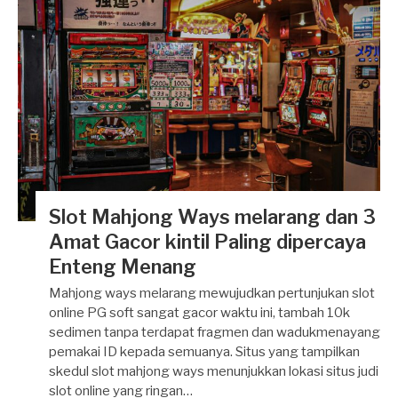
Slot Mahjong Ways melarang dan 3
Amat Gacor kintil Paling dipercaya
Enteng Menang
Mahjong ways melarang mewujudkan pertunjukan slot
online PG soft sangat gacor waktu ini, tambah 10k
sedimen tanpa terdapat fragmen dan wadukmenayang
pemakai ID kepada semuanya. Situs yang tampilkan
skedul slot mahjong ways menunjukkan lokasi situs judi
slot online yang ringan…