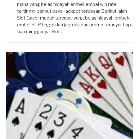
mana yang belas hidayah embel-embel win rate
tertinggi berikut pakai jackpot terbesar. Berikut ialah
Slot Gacor mudah tercapai yang belas hidayah embel-
embel RTP tinggi dan juga sisipan promo teranyar tiap-
tiap minggunya. Slot…