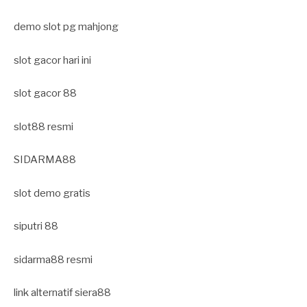
demo slot pg mahjong
slot gacor hari ini
slot gacor 88
slot88 resmi
SIDARMA88
slot demo gratis
siputri 88
sidarma88 resmi
link alternatif siera88