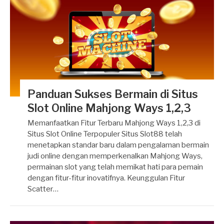
Panduan Sukses Bermain di Situs
Slot Online Mahjong Ways 1,2,3
Memanfaatkan Fitur Terbaru Mahjong Ways 1,2,3 di
Situs Slot Online Terpopuler Situs Slot88 telah
menetapkan standar baru dalam pengalaman bermain
judi online dengan memperkenalkan Mahjong Ways,
permainan slot yang telah memikat hati para pemain
dengan fitur-fitur inovatifnya. Keunggulan Fitur
Scatter…