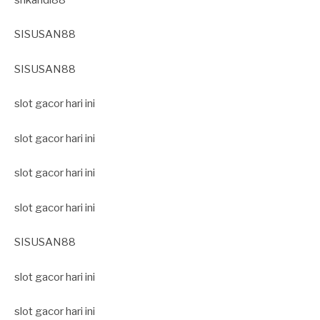
SISUSAN88
SISUSAN88
slot gacor hari ini
slot gacor hari ini
slot gacor hari ini
slot gacor hari ini
SISUSAN88
slot gacor hari ini
slot gacor hari ini