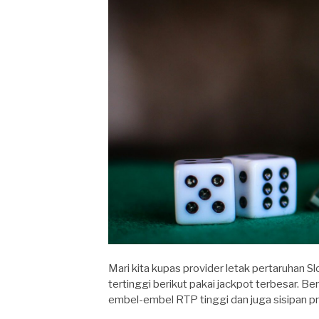
Mari kita kupas provider letak pertaruhan 
tertinggi berikut pakai jackpot terbesar. Be
embel-embel RTP tinggi dan juga sisipan p