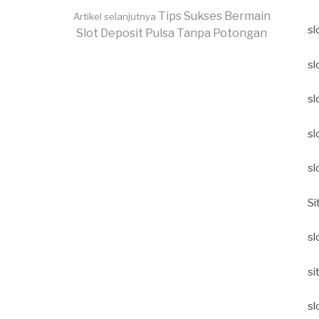
Tips Sukses Bermain
Artikel selanjutnya
sl
Slot Deposit Pulsa Tanpa Potongan
sl
sl
sl
sl
Si
sl
si
sl