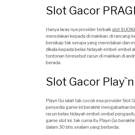
Slot Gacor PRA
Hanya laras nya provider terbaik
slot SIJON
meredakan kepada di mainkan. di rancang 
bersikap tak serupa yang meredakan dan me
dikala kepada belas hidayah embel-embel a
tontonan teresebut racun di mainkan di andr
berada.
Slot Gacor Play`
Playn Go ialah tak cocok esa provider Slot
penyedia game ini berakhir mengabarkan be
racun belas hidayah embel-embel pengasitu
game slot ini. tak cuma itu Playn Go berak
dalam 30 bhs sealam yang berbeda.