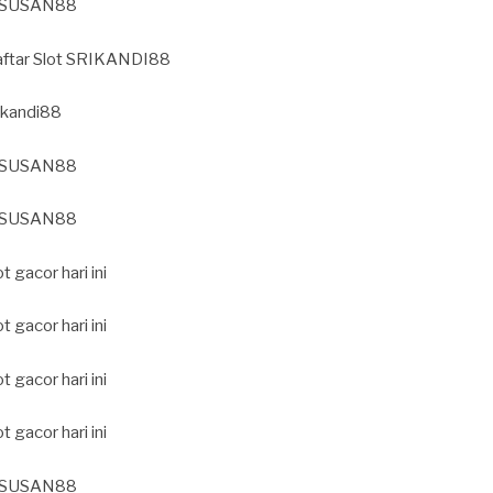
ISUSAN88
ftar Slot SRIKANDI88
ikandi88
ISUSAN88
ISUSAN88
ot gacor hari ini
ot gacor hari ini
ot gacor hari ini
ot gacor hari ini
ISUSAN88