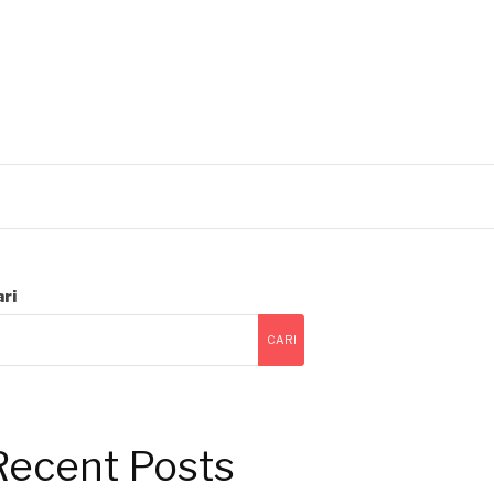
ri
CARI
Recent Posts