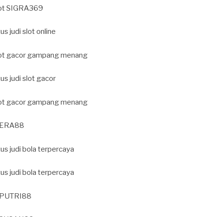
lot SIGRA369
tus judi slot online
ot gacor gampang menang
tus judi slot gacor
ot gacor gampang menang
IERA88
tus judi bola terpercaya
tus judi bola terpercaya
IPUTRI88