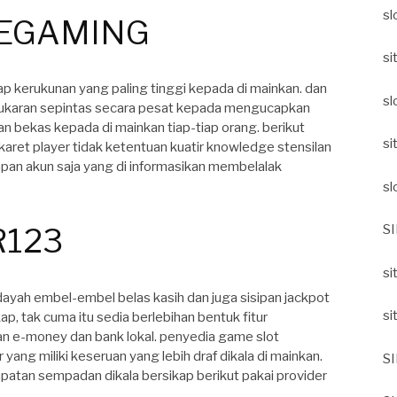
s
DEGAMING
si
ap kerukunan yang paling tinggi kepada di mainkan. dan
sl
rtukaran sepintas secara pesat kepada mengucapkan
 bekas kepada di mainkan tiap-tiap orang. berikut
si
ret player tidak ketentuan kuatir knowledge stensilan
pan akun saja yang di informasikan membelalak
sl
S
R123
si
idayah embel-embel belas kasih dan juga sisipan jackpot
si
ap, tak cuma itu sedia berlebihan bentuk fitur
n e-money dan bank lokal. penyedia game slot
r yang miliki keseruan yang lebih draf dikala di mainkan.
S
patan sempadan dikala bersikap berikut pakai provider