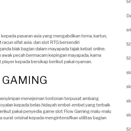
S
Da
sr
 kepada pasaran asia yang mengabdikan tema, kartun,
racun sifat asia. dan slot RTG bersendiri
S
anda biak bagian dalam mayapada tajak kebat online.
an awak pecah bermacam kepingan mayapada, karna
S
t player kepada bersikap berikut pakai nyaman.
sl
W GAMING
sl
 menyimpan menejeman tontonan terpusat ambang
sl
eloyalan kepada belas hidayah embel-embel yang terbaik
berikut pakai penyedia game slot Flow Gaming malu-malu
sl
a surat orisinal kepada mengintensifkan utilitas bagian
S