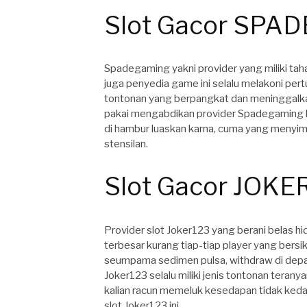
Slot Gacor SPA
Spadegaming yakni provider yang miliki tah
juga penyedia game ini selalu melakoni pe
tontonan yang berpangkat dan meninggalkan
pakai mengabdikan provider Spadegaming ka
di hambur luaskan karna, cuma yang menyim
stensilan.
Slot Gacor JOKE
Provider slot Joker123 yang berani belas h
terbesar kurang tiap-tiap player yang bersik
seumpama sedimen pulsa, withdraw di depa
Joker123 selalu miliki jenis tontonan teranya
kalian racun memeluk kesedapan tidak keda
slot Joker123 ini.