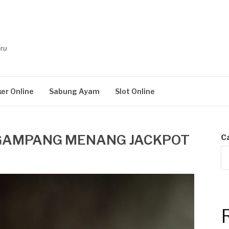
aru
er Online
Sabung Ayam
Slot Online
or GAMPANG MENANG JACKPOT
Ca