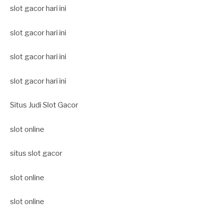
slot gacor hari ini
slot gacor hari ini
slot gacor hari ini
slot gacor hari ini
Situs Judi Slot Gacor
slot online
situs slot gacor
slot online
slot online