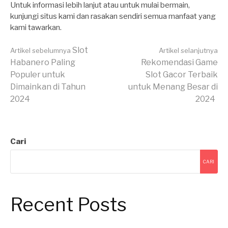
Untuk informasi lebih lanjut atau untuk mulai bermain,
kunjungi situs kami dan rasakan sendiri semua manfaat yang
kami tawarkan.
Lanjut
Slot
Artikel sebelumnya
Artikel selanjutnya
Habanero Paling
Rekomendasi Game
Populer untuk
Slot Gacor Terbaik
Membaca
Dimainkan di Tahun
untuk Menang Besar di
2024
2024
Cari
CARI
Recent Posts