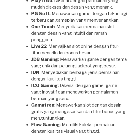
Play’n Go
: Dikenal dengan permainan yang
mudah diakses dan desain yang menarik.
PG Soft
: Menawarkan game dengan teknologi
terbaru dan gameplay yang menyenangkan.
One Touch
: Menyediakan permainan slot
dengan desain yang intuitif dan ramah
pengguna.
Live22
: Menyajikan slot online dengan fitur-
fitur menarik dan bonus besar.
JDB Gaming
: Menawarkan game dengan tema
yang unik dan peluang jackpot yang besar.
IDN
: Menyediakan berbagai jenis permainan
dengan kualitas tinggi.
ICG Gaming
: Dikenal dengan game-game
yang inovatif dan menawarkan pengalaman
bermain yang seru.
Gamatron
: Menawarkan slot dengan desain
grafis yang mengesankan dan fitur bonus yang
menguntungkan.
Flow Gaming
: Memiliki koleksi permainan
dengan kualitas visual yang tinggi.