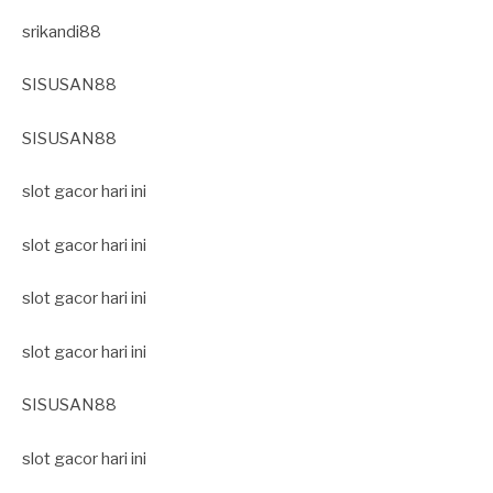
srikandi88
SISUSAN88
SISUSAN88
slot gacor hari ini
slot gacor hari ini
slot gacor hari ini
slot gacor hari ini
SISUSAN88
slot gacor hari ini