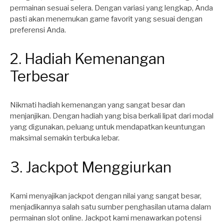
permainan sesuai selera. Dengan variasi yang lengkap, Anda
pasti akan menemukan game favorit yang sesuai dengan
preferensi Anda.
2. Hadiah Kemenangan
Terbesar
Nikmati hadiah kemenangan yang sangat besar dan
menjanjikan. Dengan hadiah yang bisa berkali lipat dari modal
yang digunakan, peluang untuk mendapatkan keuntungan
maksimal semakin terbuka lebar.
3. Jackpot Menggiurkan
Kami menyajikan jackpot dengan nilai yang sangat besar,
menjadikannya salah satu sumber penghasilan utama dalam
permainan slot online. Jackpot kami menawarkan potensi