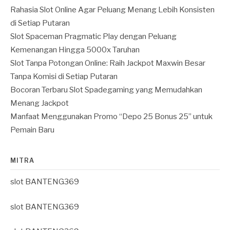
Rahasia Slot Online Agar Peluang Menang Lebih Konsisten
di Setiap Putaran
Slot Spaceman Pragmatic Play dengan Peluang
Kemenangan Hingga 5000x Taruhan
Slot Tanpa Potongan Online: Raih Jackpot Maxwin Besar
Tanpa Komisi di Setiap Putaran
Bocoran Terbaru Slot Spadegaming yang Memudahkan
Menang Jackpot
Manfaat Menggunakan Promo “Depo 25 Bonus 25” untuk
Pemain Baru
MITRA
slot BANTENG369
slot BANTENG369