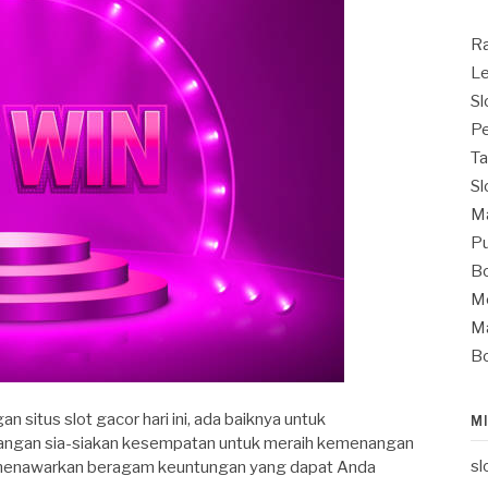
Ra
Le
Sl
P
Ta
Sl
Ma
Pu
Bo
M
M
Bo
 situs slot gacor hari ini, ada baiknya untuk
M
Jangan sia-siakan kesempatan untuk meraih kemenangan
s
ni menawarkan beragam keuntungan yang dapat Anda