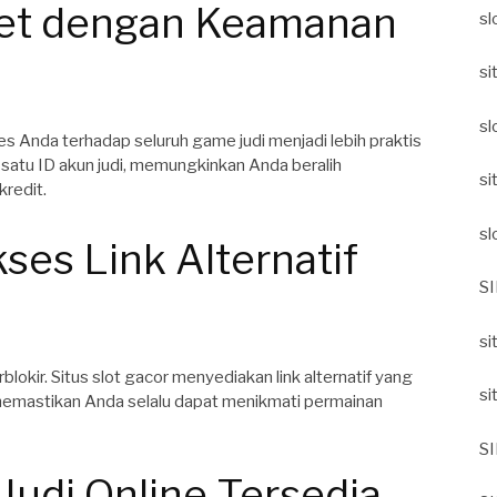
let dengan Keamanan
s
si
sl
 Anda terhadap seluruh game judi menjadi lebih praktis
m satu ID akun judi, memungkinkan Anda beralih
si
redit.
sl
es Link Alternatif
S
si
blokir. Situs slot gacor menyediakan link alternatif yang
si
memastikan Anda selalu dapat menikmati permainan
S
 Judi Online Tersedia