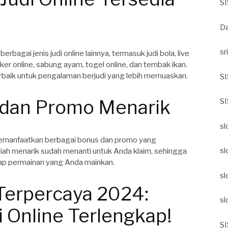
S
Da
sr
berbagai jenis judi online lainnya, termasuk judi bola, live
ker online, sabung ayam, togel online, dan tembak ikan.
rbaik untuk pengalaman berjudi yang lebih memuaskan.
S
 dan Promo Menarik
S
sl
manfaatkan berbagai bonus dan promo yang
sl
adiah menarik sudah menanti untuk Anda klaim, sehingga
iap permainan yang Anda mainkan.
sl
 Terpercaya 2024:
sl
i Online Terlengkap!
S