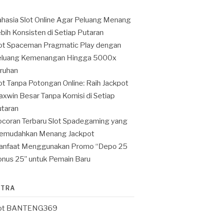
hasia Slot Online Agar Peluang Menang
bih Konsisten di Setiap Putaran
ot Spaceman Pragmatic Play dengan
eluang Kemenangan Hingga 5000x
ruhan
ot Tanpa Potongan Online: Raih Jackpot
xwin Besar Tanpa Komisi di Setiap
taran
coran Terbaru Slot Spadegaming yang
emudahkan Menang Jackpot
anfaat Menggunakan Promo “Depo 25
nus 25” untuk Pemain Baru
ITRA
lot BANTENG369