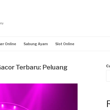
aru
er Online
Sabung Ayam
Slot Online
Gacor Terbaru: Peluang
Ca