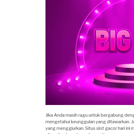
Jika Anda masih ragu untuk bergabung dengan
mengetahui keunggulan yang ditawarkan. 
yang menggiurkan. Situs slot gacor hari i