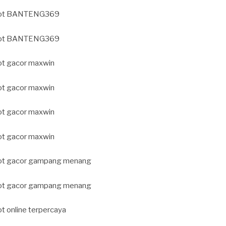
lot BANTENG369
lot BANTENG369
ot gacor maxwin
ot gacor maxwin
ot gacor maxwin
ot gacor maxwin
ot gacor gampang menang
ot gacor gampang menang
ot online terpercaya